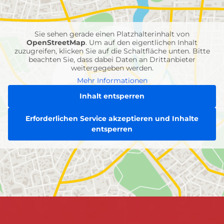
Feuerwehr-
Einheiten
Sie sehen gerade einen Platzhalterinhalt von
OpenStreetMap
. Um auf den eigentlichen Inhalt
zuzugreifen, klicken Sie auf die Schaltfläche unten. Bitte
beachten Sie, dass dabei Daten an Drittanbieter
weitergegeben werden.
Mehr Informationen
Inhalt entsperren
Erforderlichen Service akzeptieren und Inhalte
entsperren