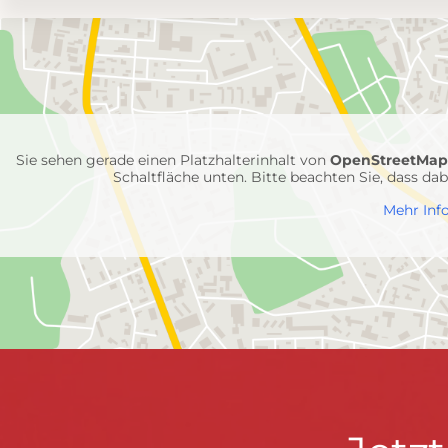
Umgebungskarte
mit
Feuerwehr-
Einheiten
Sie sehen gerade einen Platzhalterinhalt von
OpenStreetMa
Schaltfläche unten. Bitte beachten Sie, dass d
Mehr Inf
FEUERWEHR WENDEN