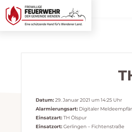
Zur
Zum
Hauptnavigation
Inhalt
springen
springen
Freiwillige
Wir
Feuerwehr
helfen
Wenden
...
selbstverständlich!
T
Datum:
29. Januar 2021 um 14:25 Uhr
Alarmierungsart:
Digitaler Meldeempfä
Einsatzart:
TH Ölspur
Einsatzort:
Gerlingen – Fichtenstraße