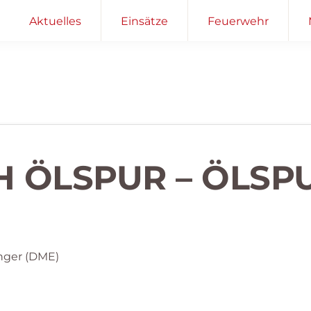
Aktuelles
Einsätze
Feuerwehr
H ÖLSPUR – ÖLSP
nger (DME)