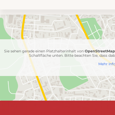
Umgebungskarte
mit
Feuerwehr-
Einheiten
Sie sehen gerade einen Platzhalterinhalt von
OpenStreetMa
Schaltfläche unten. Bitte beachten Sie, dass d
Mehr Inf