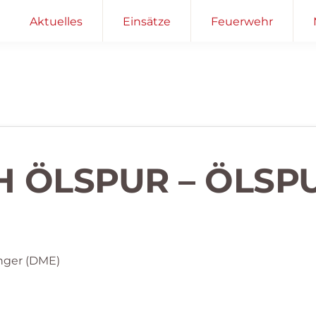
Aktuelles
Einsätze
Feuerwehr
H ÖLSPUR – ÖLSP
nger (DME)