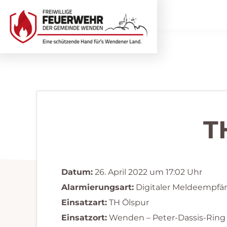
Zur
Zum
Hauptnavigation
Inhalt
springen
springen
Freiwillige
Wir
Feuerwehr
helfen
Wenden
...
selbstverständlich!
T
Datum:
26. April 2022 um 17:02 Uhr
Alarmierungsart:
Digitaler Meldeempfä
Einsatzart:
TH Ölspur
Einsatzort:
Wenden – Peter-Dassis-Ring