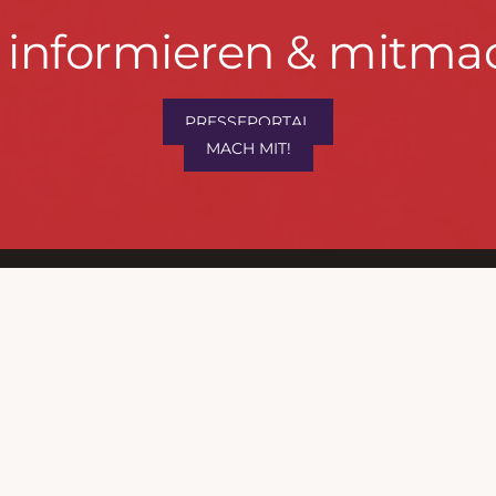
t informieren & mitma
hrwenden.de
PRESSEPORTAL
MACH MIT!
M
, Konzept & Umsetzung:
FREY PRINT + MEDIA