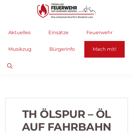
Zur
Zum
Hauptnavigation
Inhalt
springen
springen
Freiwillige
Wir
Aktuelles
Einsätze
Feuerwehr
Feuerwehr
helfen
Wenden
...
Musikzug
Bürgerinfo
Mach mit!
selbstverständlich!
Show
Search
TH ÖLSPUR – ÖL
AUF FAHRBAHN