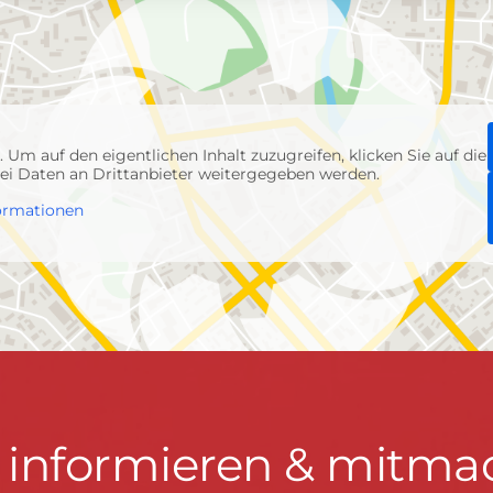
p
. Um auf den eigentlichen Inhalt zuzugreifen, klicken Sie auf die
abei Daten an Drittanbieter weitergegeben werden.
ormationen
t informieren & mitma