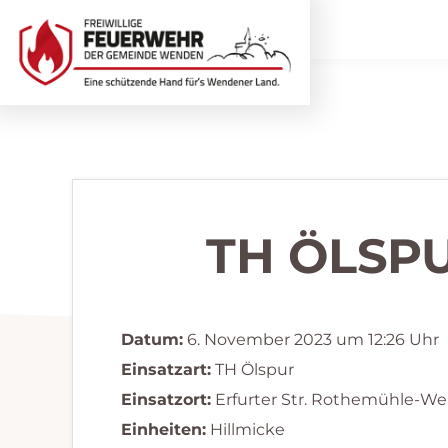
Zur
Zum
Hauptnavigation
Inhalt
springen
springen
Freiwillige
Wir
Feuerwehr
helfen
Wenden
...
selbstverständlich!
TH ÖLSP
Datum:
6. November 2023 um 12:26 Uhr
Einsatzart:
TH Ölspur
Einsatzort:
Erfurter Str. Rothemühle-W
Einheiten:
Hillmicke