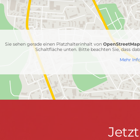
mit
Feuerwehr-
Einheiten
Sie sehen gerade einen Platzhalterinhalt von
OpenStreetMa
Schaltfläche unten. Bitte beachten Sie, dass d
Mehr Inf
Jetzt
Jetz
Kontaktdaten
FEUERWEHR WENDEN