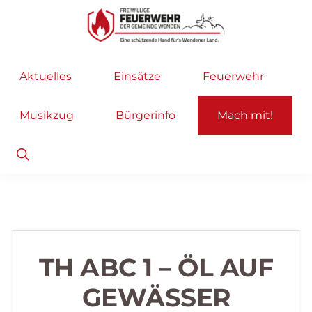
Zur
Zum
Hauptnavigation
Inhalt
springen
springen
Freiwillige
Wir
Aktuelles
Einsätze
Feuerwehr
Feuerwehr
helfen
Wenden
...
Musikzug
Bürgerinfo
Mach mit!
selbstverständlich!
Show
Search
TH ABC 1 – ÖL AUF
GEWÄSSER