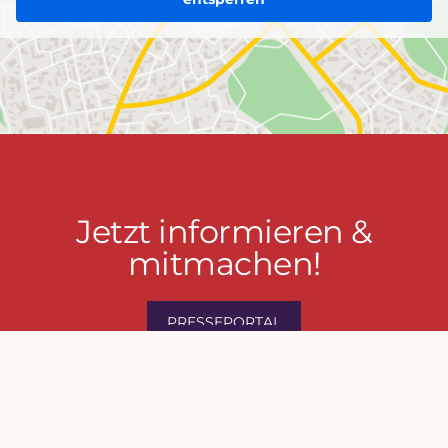
Jetzt
Jetzt informieren &
informieren
mitmachen!
&
mitmachen!
PRESSEPORTAL
MACH MIT!