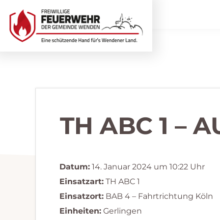
Zur
Zum
Hauptnavigation
Inhalt
springen
springen
Freiwillige
Wir
Feuerwehr
helfen
Wenden
...
selbstverständlich!
TH ABC 1 –
Datum:
14. Januar 2024 um 10:22 Uhr
Einsatzart:
TH ABC 1
Einsatzort:
BAB 4 – Fahrtrichtung Köln
Einheiten:
Gerlingen