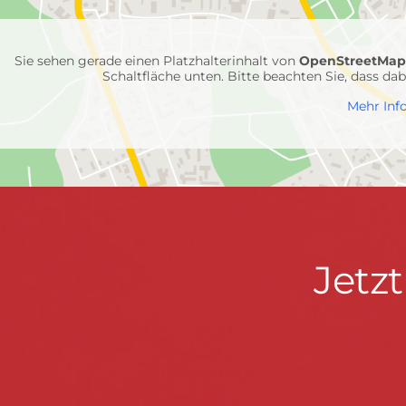
Feuerwehr-
Einheiten
Sie sehen gerade einen Platzhalterinhalt von
OpenStreetMa
Schaltfläche unten. Bitte beachten Sie, dass d
Mehr Inf
Jetzt
Jetz
Kontaktdaten
FEUERWEHR WENDEN
informieren
Hauptstraße 75 · 57482 Wenden ·
info@feuerwe
Fußzeile
&
START
KONTAKT
DATENSCHUTZ
IMPRESSU
mitmachen!
© 2026 Feuerwehr Wenden -
Gemeinde Wenden
|
Design