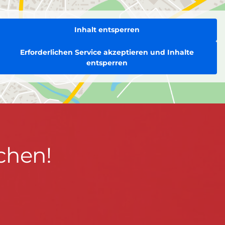
Inhalt entsperren
Erforderlichen Service akzeptieren und Inhalte
entsperren
chen!
BLEIBEN WIR IN KONTAKT!