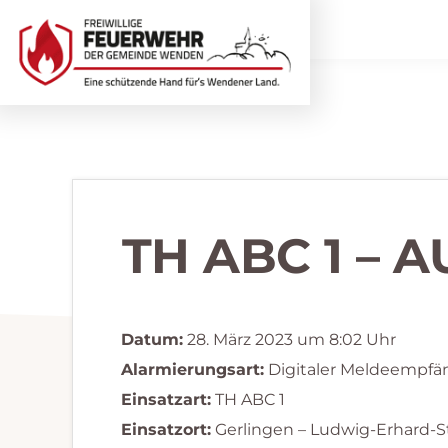
Zur
Zum
Hauptnavigation
Inhalt
springen
springen
Freiwillige
Wir
Feuerwehr
helfen
Wenden
...
selbstverständlich!
TH ABC 1 –
Datum:
28. März 2023 um 8:02 Uhr
Alarmierungsart:
Digitaler Meldeempfä
Einsatzart:
TH ABC 1
Einsatzort:
Gerlingen – Ludwig-Erhard-S