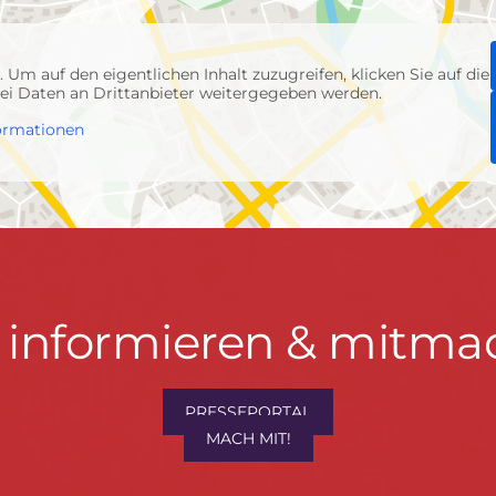
p
. Um auf den eigentlichen Inhalt zuzugreifen, klicken Sie auf die
abei Daten an Drittanbieter weitergegeben werden.
ormationen
t informieren & mitma
hrwenden.de
PRESSEPORTAL
MACH MIT!
M
, Konzept & Umsetzung:
FREY PRINT + MEDIA