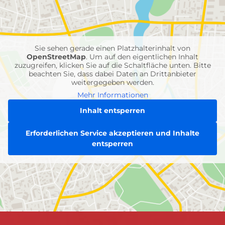
mit
Feuerwehr-
Einheiten
Sie sehen gerade einen Platzhalterinhalt von
OpenStreetMap
. Um auf den eigentlichen Inhalt
zuzugreifen, klicken Sie auf die Schaltfläche unten. Bitte
beachten Sie, dass dabei Daten an Drittanbieter
weitergegeben werden.
Mehr Informationen
Inhalt entsperren
Erforderlichen Service akzeptieren und Inhalte
entsperren