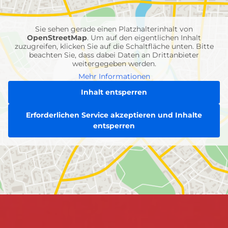
Einheiten
Sie sehen gerade einen Platzhalterinhalt von
OpenStreetMap
. Um auf den eigentlichen Inhalt
zuzugreifen, klicken Sie auf die Schaltfläche unten. Bitte
beachten Sie, dass dabei Daten an Drittanbieter
weitergegeben werden.
Mehr Informationen
Inhalt entsperren
Erforderlichen Service akzeptieren und Inhalte
entsperren