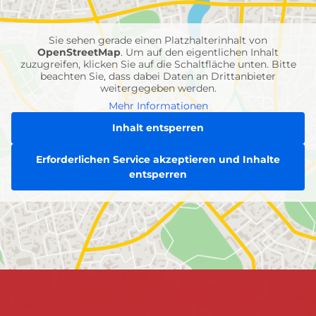
Einheiten
Sie sehen gerade einen Platzhalterinhalt von
OpenStreetMap
. Um auf den eigentlichen Inhalt
zuzugreifen, klicken Sie auf die Schaltfläche unten. Bitte
beachten Sie, dass dabei Daten an Drittanbieter
weitergegeben werden.
Mehr Informationen
Inhalt entsperren
Erforderlichen Service akzeptieren und Inhalte
entsperren