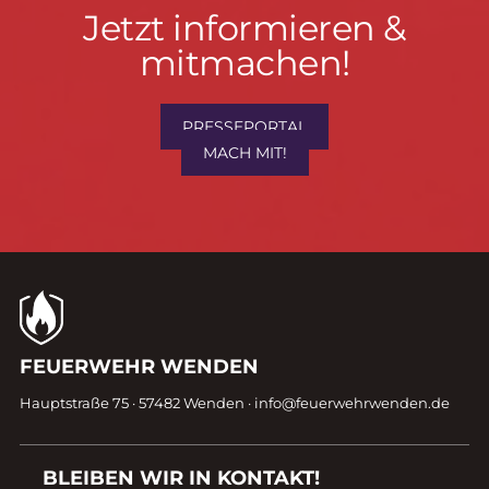
Jetzt
Jetzt informieren &
informieren
mitmachen!
&
mitmachen!
PRESSEPORTAL
MACH MIT!
Kontaktdaten
FEUERWEHR WENDEN
Fußzeile
Hauptstraße 75 · 57482 Wenden ·
info@feuerwehrwenden.de
BLEIBEN WIR IN KONTAKT!