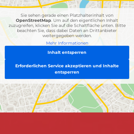
Einheiten
Sie sehen gerade einen Platzhalterinhalt von
OpenStreetMap
. Um auf den eigentlichen Inhalt
zuzugreifen, klicken Sie auf die Schaltfläche unten. Bitte
beachten Sie, dass dabei Daten an Drittanbieter
weitergegeben werden.
Mehr Informationen
Inhalt entsperren
Erforderlichen Service akzeptieren und Inhalte
entsperren