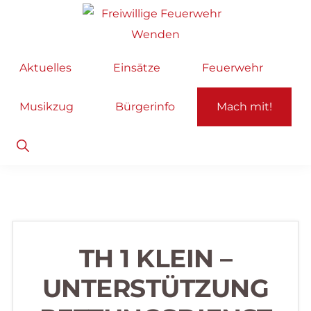
Zur
Zum
Hauptnavigation
Inhalt
springen
springen
Freiwillige
Wir
Aktuelles
Einsätze
Feuerwehr
Feuerwehr
helfen
Wenden
...
Musikzug
Bürgerinfo
Mach mit!
selbstverständlich!
Show
Search
TH 1 KLEIN –
UNTERSTÜTZUNG