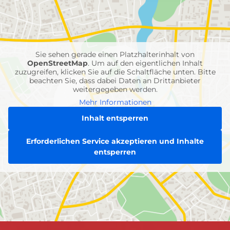
mit
Feuerwehr-
Einheiten
Sie sehen gerade einen Platzhalterinhalt von
OpenStreetMap
. Um auf den eigentlichen Inhalt
zuzugreifen, klicken Sie auf die Schaltfläche unten. Bitte
beachten Sie, dass dabei Daten an Drittanbieter
weitergegeben werden.
Mehr Informationen
Inhalt entsperren
Erforderlichen Service akzeptieren und Inhalte
entsperren