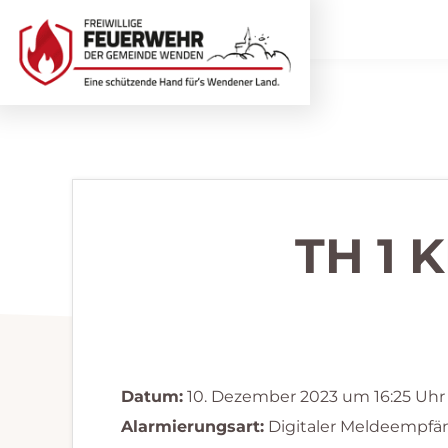
Zur
Zum
Hauptnavigation
Inhalt
springen
springen
Freiwillige
Wir
Feuerwehr
helfen
Wenden
...
selbstverständlich!
TH 1 
Datum:
10. Dezember 2023 um 16:25 Uhr
Alarmierungsart:
Digitaler Meldeempfä