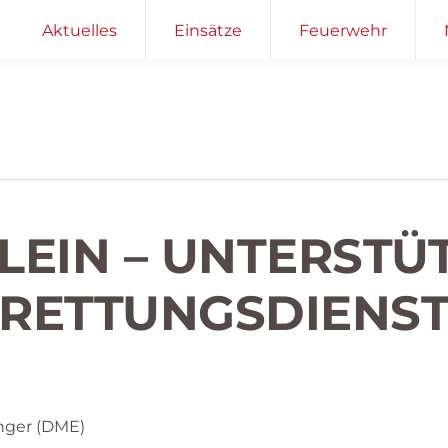
Aktuelles
Einsätze
Feuerwehr
KLEIN – UNTERST
RETTUNGSDIENS
nger (DME)