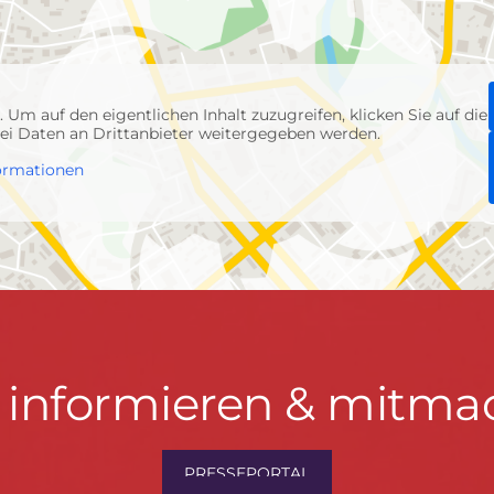
p
. Um auf den eigentlichen Inhalt zuzugreifen, klicken Sie auf die
abei Daten an Drittanbieter weitergegeben werden.
ormationen
t informieren & mitma
hrwenden.de
PRESSEPORTAL