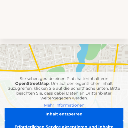
Umgebungskarte
mit
Feuerwehr-
Einheiten
Sie sehen gerade einen Platzhalterinhalt von
OpenStreetMap
. Um auf den eigentlichen Inhalt
zuzugreifen, klicken Sie auf die Schaltfläche unten. Bitte
beachten Sie, dass dabei Daten an Drittanbieter
weitergegeben werden.
Mehr Informationen
Inhalt entsperren
Erforderlichen Service akzeptieren und Inhalte