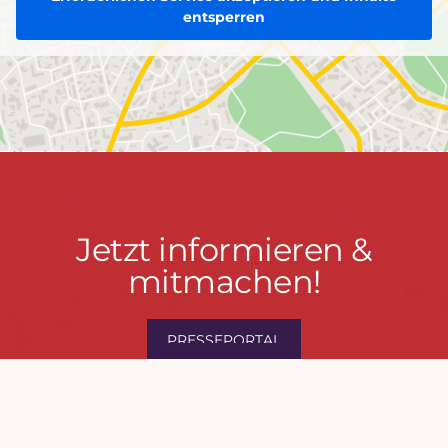
entsperren
Jetzt
Jetzt informieren &
informieren
mitmachen!
&
mitmachen!
PRESSEPORTAL
MACH MIT!