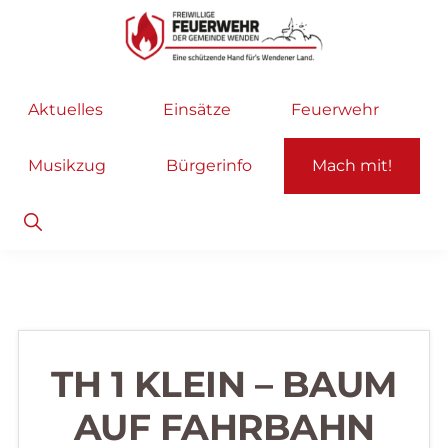
Zur
Zum
Hauptnavigation
Inhalt
springen
springen
Freiwillige
Wir
Aktuelles
Einsätze
Feuerwehr
Feuerwehr
helfen
Wenden
...
Musikzug
Bürgerinfo
Mach mit!
selbstverständlich!
Show
Search
TH 1 KLEIN – BAUM
AUF FAHRBAHN