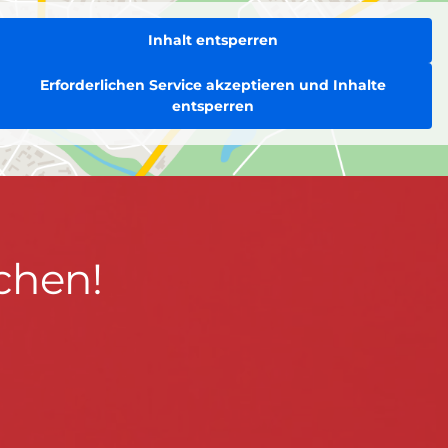
Inhalt entsperren
Erforderlichen Service akzeptieren und Inhalte
entsperren
chen!
BLEIBEN WIR IN KONTAKT!