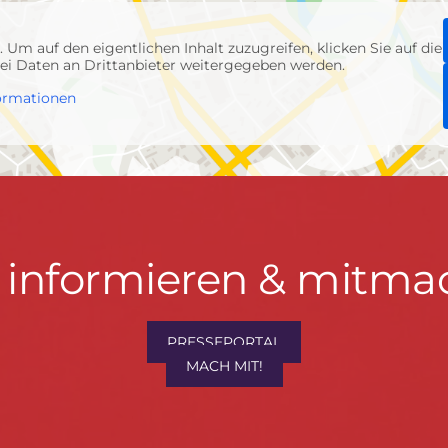
p
. Um auf den eigentlichen Inhalt zuzugreifen, klicken Sie auf die
abei Daten an Drittanbieter weitergegeben werden.
ormationen
t informieren & mitma
hrwenden.de
PRESSEPORTAL
MACH MIT!
M
, Konzept & Umsetzung:
FREY PRINT + MEDIA