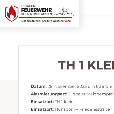
Zur
Zum
Hauptnavigation
Inhalt
springen
springen
Freiwillige
Wir
Feuerwehr
helfen
Wenden
...
selbstverständlich!
TH 1 KL
Datum:
28. November 2023 um 6:36 Uhr
Alarmierungsart:
Digitaler Meldeempfä
Einsatzart:
TH 1 klein
Einsatzort:
Hünsborn – Friedensstraße