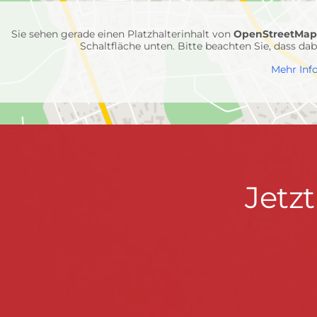
Einheiten
Sie sehen gerade einen Platzhalterinhalt von
OpenStreetMa
Schaltfläche unten. Bitte beachten Sie, dass d
Mehr Inf
Jetzt
Jetz
Kontaktdaten
FEUERWEHR WENDEN
informieren
Hauptstraße 75 · 57482 Wenden ·
info@feuerwe
Fußzeile
&
START
KONTAKT
DATENSCHUTZ
IMPRESSU
mitmachen!
© 2026 Feuerwehr Wenden -
Gemeinde Wenden
|
Design