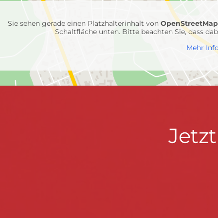
Einheiten
Sie sehen gerade einen Platzhalterinhalt von
OpenStreetMa
Schaltfläche unten. Bitte beachten Sie, dass d
Mehr Inf
Jetzt
Jetz
Kontaktdaten
FEUERWEHR WENDEN
informieren
Hauptstraße 75 · 57482 Wenden ·
info@feuerwe
Fußzeile
&
START
KONTAKT
DATENSCHUTZ
IMPRESSU
mitmachen!
© 2026 Feuerwehr Wenden -
Gemeinde Wenden
|
Design