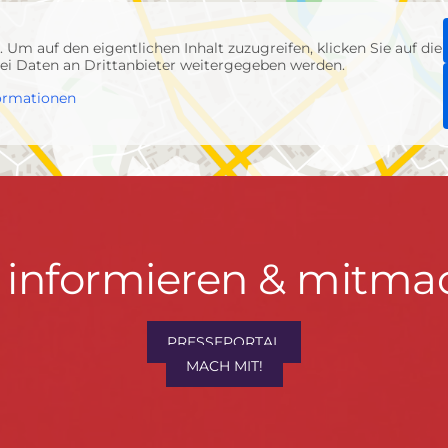
p
. Um auf den eigentlichen Inhalt zuzugreifen, klicken Sie auf die
abei Daten an Drittanbieter weitergegeben werden.
ormationen
t informieren & mitma
hrwenden.de
PRESSEPORTAL
MACH MIT!
M
, Konzept & Umsetzung:
FREY PRINT + MEDIA