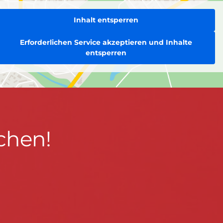
Inhalt entsperren
Erforderlichen Service akzeptieren und Inhalte
entsperren
chen!
BLEIBEN WIR IN KONTAKT!