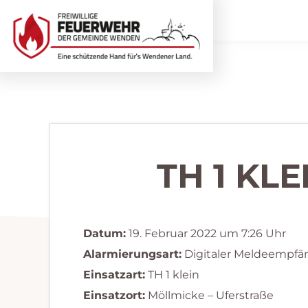
Zur
Zum
Hauptnavigation
Inhalt
springen
springen
Freiwillige
Wir
Feuerwehr
helfen
Wenden
...
selbstverständlich!
TH 1 KL
Datum:
19. Februar 2022 um 7:26 Uhr
Alarmierungsart:
Digitaler Meldeempfä
Einsatzart:
TH 1 klein
Einsatzort:
Möllmicke – Uferstraße