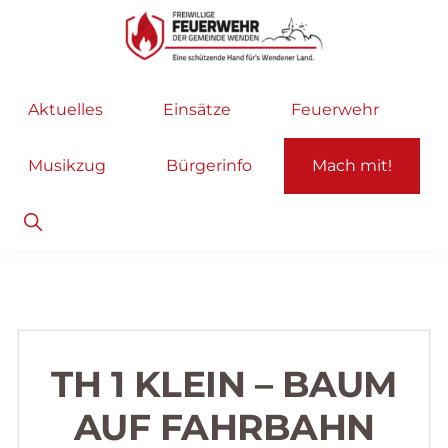
Zur
Zum
Hauptnavigation
Inhalt
springen
springen
Freiwillige
Wir
Aktuelles
Einsätze
Feuerwehr
Feuerwehr
helfen
Wenden
...
Musikzug
Bürgerinfo
Mach mit!
selbstverständlich!
Show
Search
TH 1 KLEIN – BAUM
AUF FAHRBAHN