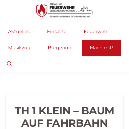
Zur
Zum
Hauptnavigation
Inhalt
springen
springen
Freiwillige
Wir
Aktuelles
Einsätze
Feuerwehr
Feuerwehr
helfen
Wenden
...
Musikzug
Bürgerinfo
Mach mit!
selbstverständlich!
Show
Search
TH 1 KLEIN – BAUM
AUF FAHRBAHN