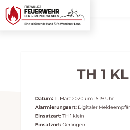
Zur
Zum
Hauptnavigation
Inhalt
springen
springen
Freiwillige
Wir
Feuerwehr
helfen
Wenden
...
selbstverständlich!
TH 1 K
Datum:
11. März 2020 um 15:19 Uhr
Alarmierungsart:
Digitaler Meldeempfä
Einsatzart:
TH 1 klein
Einsatzort:
Gerlingen