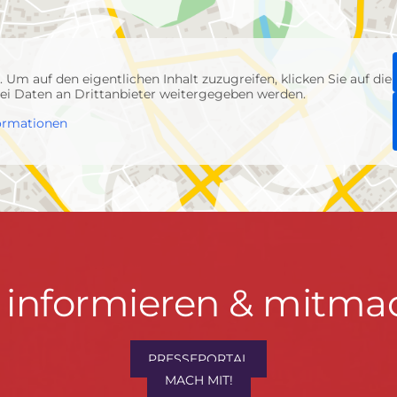
p
. Um auf den eigentlichen Inhalt zuzugreifen, klicken Sie auf die
abei Daten an Drittanbieter weitergegeben werden.
ormationen
t informieren & mitma
hrwenden.de
PRESSEPORTAL
MACH MIT!
M