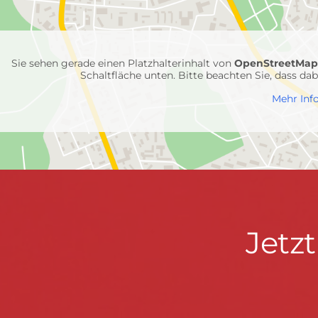
Feuerwehr-
Einheiten
Sie sehen gerade einen Platzhalterinhalt von
OpenStreetMa
Schaltfläche unten. Bitte beachten Sie, dass d
Mehr Inf
Jetzt
Jetz
Kontaktdaten
FEUERWEHR WENDEN
informieren
Hauptstraße 75 · 57482 Wenden ·
info@feuerwe
Fußzeile
&
START
KONTAKT
DATENSCHUTZ
IMPRESSU