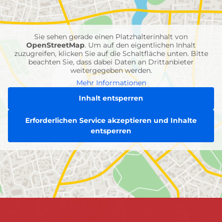
Feuerwehr-
Einheiten
Sie sehen gerade einen Platzhalterinhalt von
OpenStreetMap
. Um auf den eigentlichen Inhalt
zuzugreifen, klicken Sie auf die Schaltfläche unten. Bitte
beachten Sie, dass dabei Daten an Drittanbieter
weitergegeben werden.
Mehr Informationen
Inhalt entsperren
Erforderlichen Service akzeptieren und Inhalte
entsperren