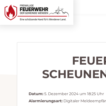
Zur
Zum
Hauptnavigation
Inhalt
springen
springen
Freiwillige
Wir
Feuerwehr
helfen
Wenden
...
selbstverständlich!
FEUE
SCHEUNE
Datum:
5. Dezember 2024 um 18:25 Uhr
Alarmierungsart:
Digitaler Meldeempfä