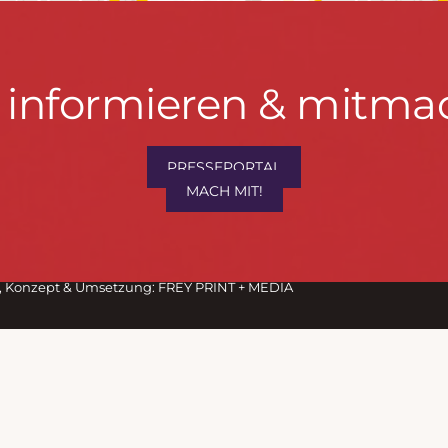
t informieren & mitma
PRESSEPORTAL
hrwenden.de
MACH MIT!
M
, Konzept & Umsetzung:
FREY PRINT + MEDIA