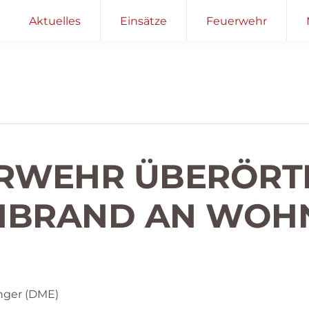
Aktuelles
Einsätze
Feuerwehr
RWEHR ÜBERÖRTL
NBRAND AN WOH
nger (DME)