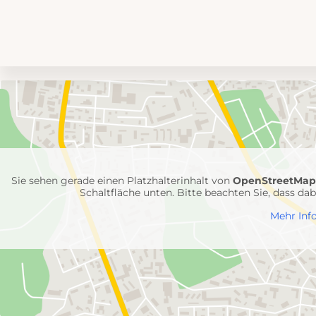
Umgebungskarte
mit
Feuerwehr-
Einheiten
Sie sehen gerade einen Platzhalterinhalt von
OpenStreetMa
Schaltfläche unten. Bitte beachten Sie, dass d
Mehr Inf