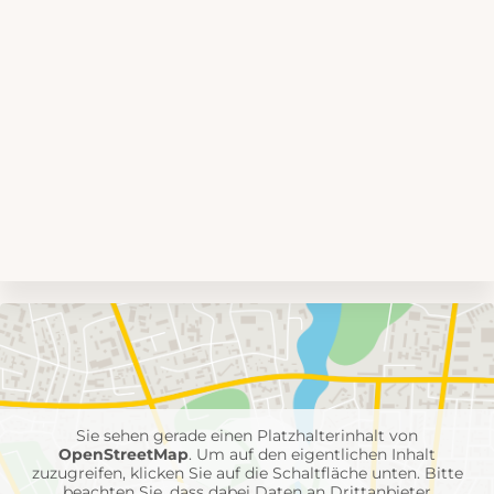
Umgebungskarte
mit
Feuerwehr-
Einheiten
Sie sehen gerade einen Platzhalterinhalt von
OpenStreetMap
. Um auf den eigentlichen Inhalt
zuzugreifen, klicken Sie auf die Schaltfläche unten. Bitte
beachten Sie, dass dabei Daten an Drittanbieter