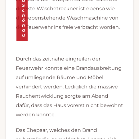
d
S
defekte Wäschetrockner ist ebenso wie
c
h
die nebenstehende Waschmaschine von
ö
n
der Feuerwehr ins freie verbracht worden.
a
u
Durch das zeitnahe eingreifen der
Feuerwehr konnte eine Brandausbreitung
auf umliegende Räume und Möbel
verhindert werden. Lediglich die massive
Rauchentwicklung sorgte am Abend
dafür, dass das Haus vorerst nicht bewohnt
werden konnte.
Das Ehepaar, welches den Brand