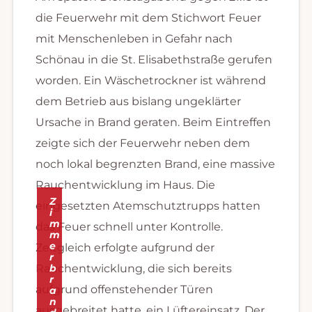
die Feuerwehr mit dem Stichwort Feuer
mit Menschenleben in Gefahr nach
Schönau in die St. Elisabethstraße gerufen
worden. Ein Wäschetrockner ist während
dem Betrieb aus bislang ungeklärter
Ursache in Brand geraten. Beim Eintreffen
zeigte sich der Feuerwehr neben dem
noch lokal begrenzten Brand, eine massive
Rauchentwicklung im Haus. Die
Z
eingesetzten Atemschutztrupps hatten
i
m
das Feuer schnell unter Kontrolle.
m
e
Zeitgleich erfolgte aufgrund der
r
Rauchentwicklung, die sich bereits
b
r
aufgrund offenstehender Türen
a
n
ausgebreitet hatte, ein Lüftereinsatz. Der