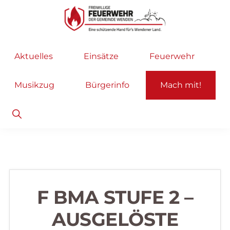
Zur
Zum
Hauptnavigation
Inhalt
springen
springen
Freiwillige
Wir
Aktuelles
Einsätze
Feuerwehr
Feuerwehr
helfen
Wenden
...
Musikzug
Bürgerinfo
Mach mit!
selbstverständlich!
Show
Search
F BMA STUFE 2 –
AUSGELÖSTE