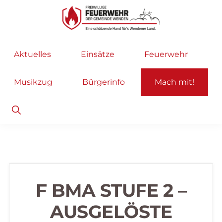
Zur
Zum
Hauptnavigation
Inhalt
springen
springen
Freiwillige
Wir
Aktuelles
Einsätze
Feuerwehr
Feuerwehr
helfen
Wenden
...
Musikzug
Bürgerinfo
Mach mit!
selbstverständlich!
Show
Search
F BMA STUFE 2 –
AUSGELÖSTE