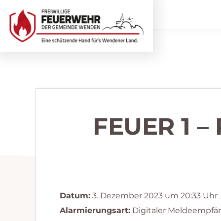
Zur
Zum
Hauptnavigation
Inhalt
springen
springen
Freiwillige
Wir
Feuerwehr
helfen
Wenden
...
selbstverständlich!
FEUER 1 
Datum:
3. Dezember 2023 um 20:33 Uhr
Alarmierungsart:
Digitaler Meldeempfä