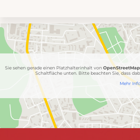
Umgebungskarte
mit
Feuerwehr-
Einheiten
Sie sehen gerade einen Platzhalterinhalt von
OpenStreetMa
Schaltfläche unten. Bitte beachten Sie, dass d
Mehr Inf