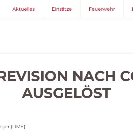
Aktuelles
Einsätze
Feuerwehr
– REVISION NACH 
AUSGELÖST
nger (DME)