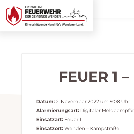
Zur
Zum
Hauptnavigation
Inhalt
springen
springen
Freiwillige
Wir
Feuerwehr
helfen
Wenden
...
selbstverständlich!
FEUER 1 
Datum:
2. November 2022 um 9:08 Uhr
Alarmierungsart:
Digitaler Meldeempfä
Einsatzart:
Feuer 1
Einsatzort:
Wenden – Kampstraße