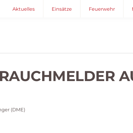
Aktuelles
Einsätze
Feuerwehr
– RAUCHMELDER 
nger (DME)