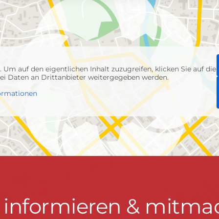
p
. Um auf den eigentlichen Inhalt zuzugreifen, klicken Sie auf die
abei Daten an Drittanbieter weitergegeben werden.
ormationen
t informieren & mitma