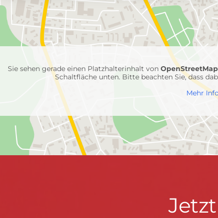
mit
Feuerwehr-
Einheiten
Sie sehen gerade einen Platzhalterinhalt von
OpenStreetMa
Schaltfläche unten. Bitte beachten Sie, dass d
Mehr Inf
Jetzt
Jetz
Kontaktdaten
FEUERWEHR WENDEN