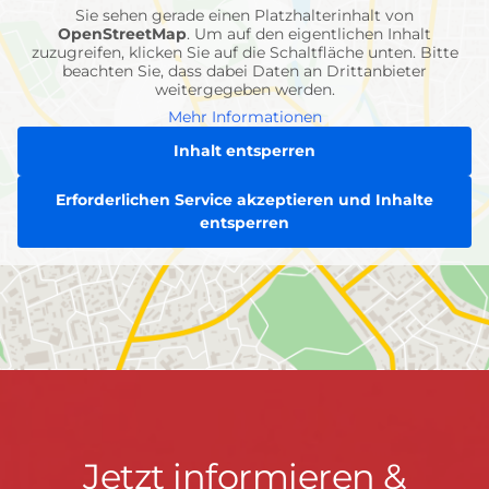
Sie sehen gerade einen Platzhalterinhalt von
OpenStreetMap
. Um auf den eigentlichen Inhalt
zuzugreifen, klicken Sie auf die Schaltfläche unten. Bitte
beachten Sie, dass dabei Daten an Drittanbieter
weitergegeben werden.
Mehr Informationen
Inhalt entsperren
Erforderlichen Service akzeptieren und Inhalte
entsperren
Jetzt
Jetzt informieren &