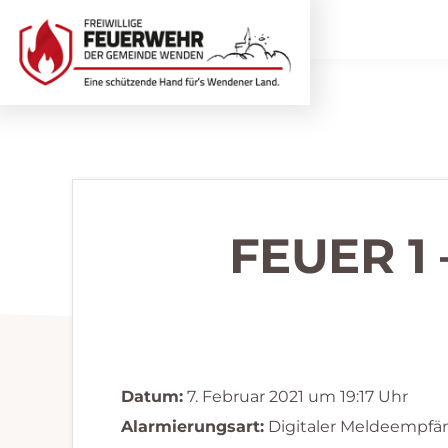
Zur
Zum
Hauptnavigation
Inhalt
springen
springen
Freiwillige
Wir
Feuerwehr
helfen
Wenden
...
selbstverständlich!
FEUER 1
Datum:
7. Februar 2021 um 19:17 Uhr
Alarmierungsart:
Digitaler Meldeempfä