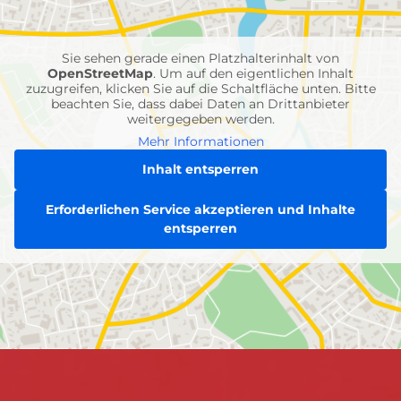
Feuerwehr-
Einheiten
Sie sehen gerade einen Platzhalterinhalt von
OpenStreetMap
. Um auf den eigentlichen Inhalt
zuzugreifen, klicken Sie auf die Schaltfläche unten. Bitte
beachten Sie, dass dabei Daten an Drittanbieter
weitergegeben werden.
Mehr Informationen
Inhalt entsperren
Erforderlichen Service akzeptieren und Inhalte
entsperren