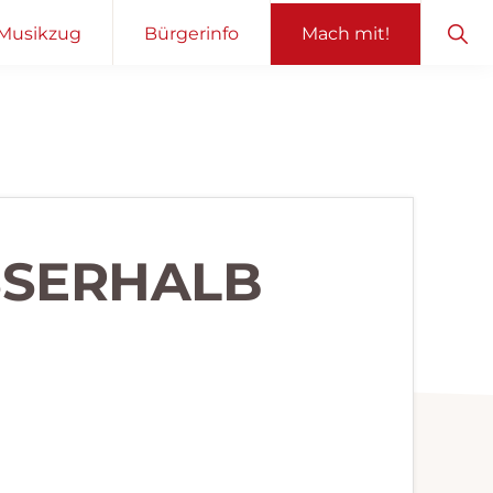
Sho
Musikzug
Bürgerinfo
Mach mit!
Sear
SERHALB O