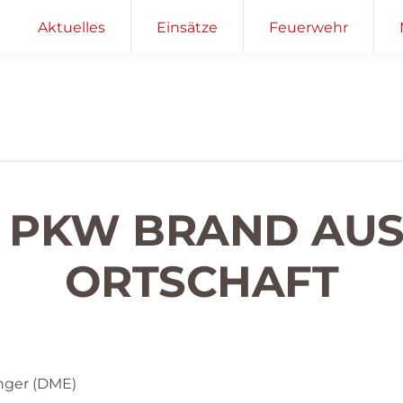
Aktuelles
Einsätze
Feuerwehr
– PKW BRAND AUS
RTSCHAFT
nger (DME)