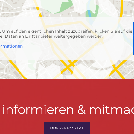
p
. Um auf den eigentlichen Inhalt zuzugreifen, klicken Sie auf die
abei Daten an Drittanbieter weitergegeben werden.
ormationen
t informieren & mitma
hrwenden.de
PRESSEPORTAL