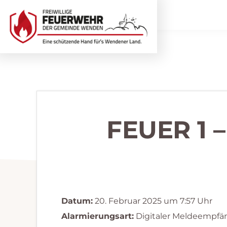
Zur
Zum
Hauptnavigation
Inhalt
springen
springen
Freiwillige
Wir
Feuerwehr
helfen
Wenden
...
selbstverständlich!
FEUER 1 
Datum:
20. Februar 2025 um 7:57 Uhr
Alarmierungsart:
Digitaler Meldeempfä