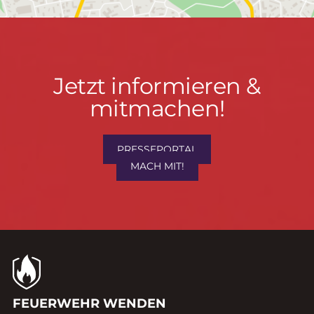
Jetzt
Jetzt informieren &
informieren
mitmachen!
&
mitmachen!
PRESSEPORTAL
MACH MIT!
Kontaktdaten
FEUERWEHR WENDEN