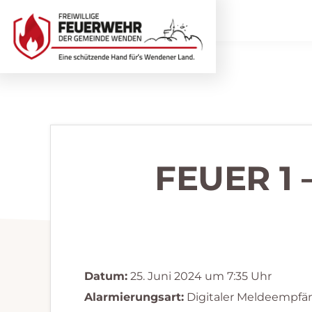
Zur
Zum
Hauptnavigation
Inhalt
springen
springen
Freiwillige
Wir
Feuerwehr
helfen
Wenden
...
selbstverständlich!
FEUER 1
Datum:
25. Juni 2024 um 7:35 Uhr
Alarmierungsart:
Digitaler Meldeempfä