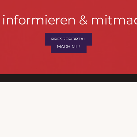
t informieren & mitma
hrwenden.de
PRESSEPORTAL
MACH MIT!
M
, Konzept & Umsetzung:
FREY PRINT + MEDIA