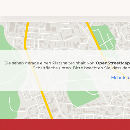
Umgebungskarte
mit
Feuerwehr-
Einheiten
Sie sehen gerade einen Platzhalterinhalt von
OpenStreetMa
Schaltfläche unten. Bitte beachten Sie, dass d
Mehr Inf