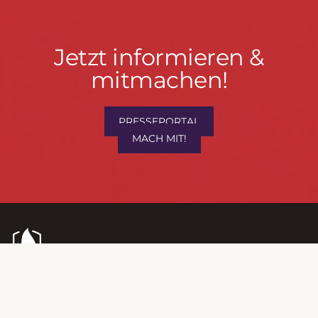
Jetzt
Jetzt informieren &
informieren
mitmachen!
&
mitmachen!
PRESSEPORTAL
MACH MIT!
Kontaktdaten
FEUERWEHR WENDEN
Fußzeile
Hauptstraße 75 · 57482 Wenden ·
info@feuerwehrwenden.de