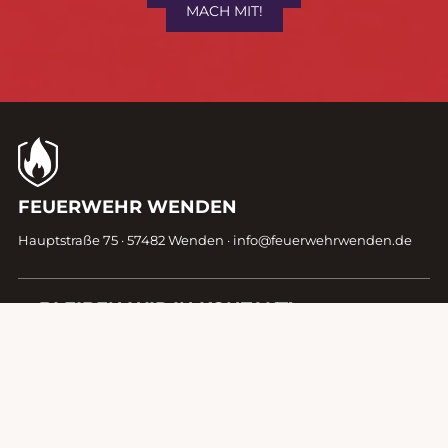
MACH MIT!
Kontaktdaten
FEUERWEHR WENDEN
Fußzeile
Hauptstraße 75 · 57482 Wenden ·
info@feuerwehrwenden.de
BLEIBEN WIR IN KONTAKT!
START
KONTAKT
DATENSCHUTZ
IMPRESSUM
© 2026 Feuerwehr Wenden -
Gemeinde Wenden
|
Design,