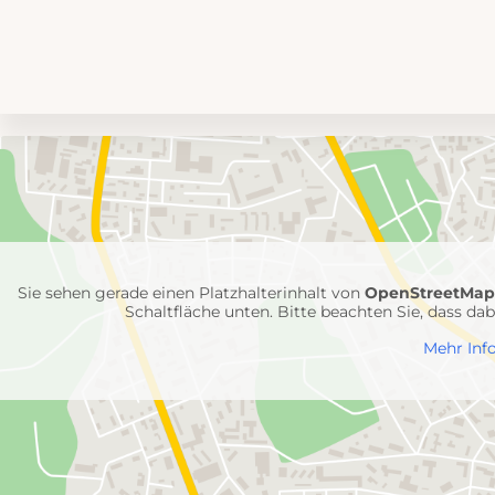
Umgebungskarte
mit
Feuerwehr-
Einheiten
Sie sehen gerade einen Platzhalterinhalt von
OpenStreetMa
Schaltfläche unten. Bitte beachten Sie, dass d
Mehr Inf