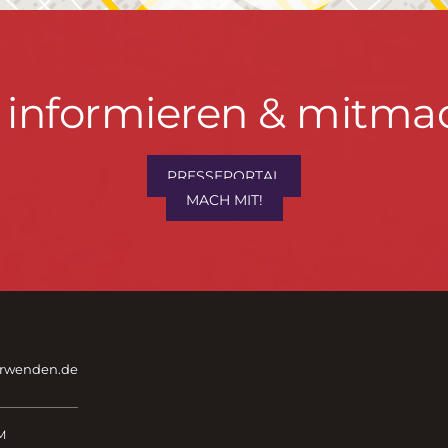
t informieren & mitma
PRESSEPORTAL
MACH MIT!
hrwenden.de
M