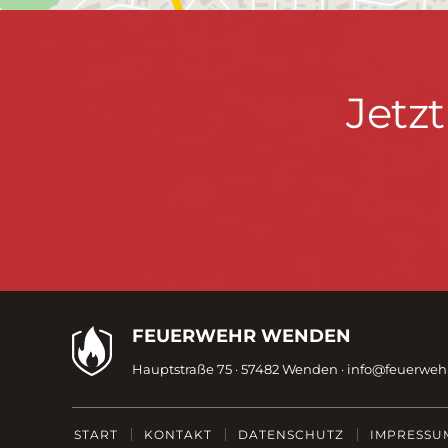
Jetzt
Jetz
informieren
&
mitmachen!
Kontaktdaten
FEUERWEHR WENDEN
Hauptstraße 75 · 57482 Wenden ·
info@feuerwe
Fußzeile
START
KONTAKT
DATENSCHUTZ
IMPRESSU