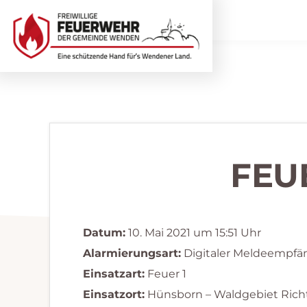
Zur
Zum
Hauptnavigation
Inhalt
springen
springen
Freiwillige
Wir
Feuerwehr
helfen
Wenden
...
selbstverständlich!
FEU
Datum:
10. Mai 2021 um 15:51 Uhr
Alarmierungsart:
Digitaler Meldeempfä
Einsatzart:
Feuer 1
Einsatzort:
Hünsborn – Waldgebiet Ric