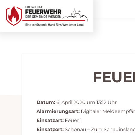
Zur
Zum
Hauptnavigation
Inhalt
springen
springen
Freiwillige
Wir
Feuerwehr
helfen
Wenden
...
selbstverständlich!
FEUE
Datum:
6. April 2020 um 13:12 Uhr
Alarmierungsart:
Digitaler Meldeempfä
Einsatzart:
Feuer 1
Einsatzort:
Schönau – Zum Schauinslan