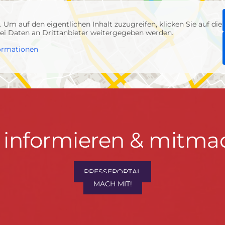
p
. Um auf den eigentlichen Inhalt zuzugreifen, klicken Sie auf die
abei Daten an Drittanbieter weitergegeben werden.
ormationen
t informieren & mitma
hrwenden.de
PRESSEPORTAL
MACH MIT!
M
, Konzept & Umsetzung:
FREY PRINT + MEDIA