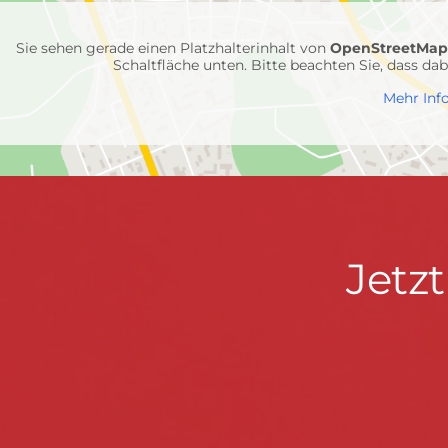
Einheiten
Sie sehen gerade einen Platzhalterinhalt von
OpenStreetMa
Schaltfläche unten. Bitte beachten Sie, dass d
Mehr Inf
Jetzt
Jetz
Kontaktdaten
FEUERWEHR WENDEN
informieren
Hauptstraße 75 · 57482 Wenden ·
info@feuerwe
Fußzeile
&
START
KONTAKT
DATENSCHUTZ
IMPRESSU
mitmachen!
© 2026 Feuerwehr Wenden -
Gemeinde Wenden
|
Design