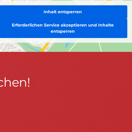
Inhalt entsperren
Erforderlichen Service akzeptieren und Inhalte
entsperren
chen!
BLEIBEN WIR IN KONTAKT!