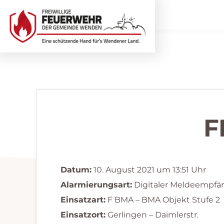
Zur
Zum
Hauptnavigation
Inhalt
springen
springen
Freiwillige
Wir
Feuerwehr
helfen
Wenden
...
selbstverständlich!
F
Datum:
10. August 2021 um 13:51 Uhr
Alarmierungsart:
Digitaler Meldeempfä
Einsatzart:
F BMA – BMA Objekt Stufe 2
Einsatzort:
Gerlingen – Daimlerstr.