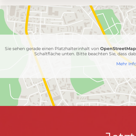
Umgebungskarte
mit
Feuerwehr-
Einheiten
Sie sehen gerade einen Platzhalterinhalt von
OpenStreetMa
Schaltfläche unten. Bitte beachten Sie, dass d
Mehr Inf
FEUERWEHR WENDEN