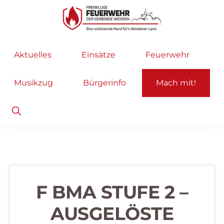
Zur
Zum
Hauptnavigation
Inhalt
springen
springen
Freiwillige
Wir
Aktuelles
Einsätze
Feuerwehr
Feuerwehr
helfen
Wenden
...
Musikzug
Bürgerinfo
Mach mit!
selbstverständlich!
Show
Search
F BMA STUFE 2 –
AUSGELÖSTE