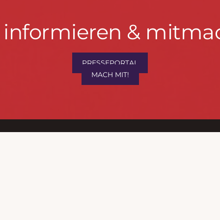
t informieren & mitma
hrwenden.de
PRESSEPORTAL
MACH MIT!
M
, Konzept & Umsetzung:
FREY PRINT + MEDIA