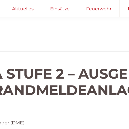
Aktuelles
Einsätze
Feuerwehr
 STUFE 2 – AUSG
RANDMELDEANLA
nger (DME)