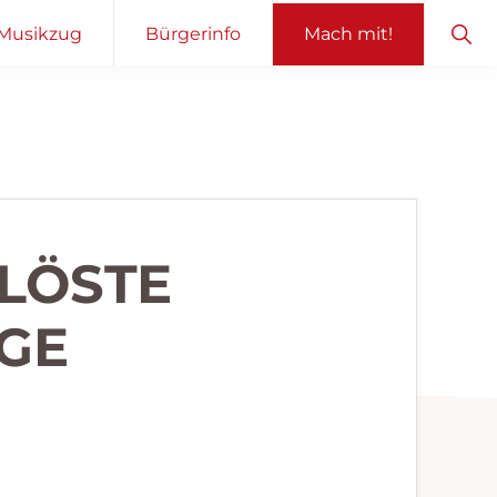
Sho
Musikzug
Bürgerinfo
Mach mit!
Sear
ELÖSTE
GE