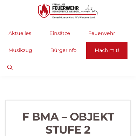
Zur
Zum
Hauptnavigation
Inhalt
springen
springen
Freiwillige
Wir
Aktuelles
Einsätze
Feuerwehr
Feuerwehr
helfen
Wenden
...
Musikzug
Bürgerinfo
Mach mit!
selbstverständlich!
Show
Search
F BMA – OBJEKT
STUFE 2