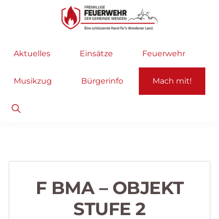
Zur
Zum
Hauptnavigation
Inhalt
springen
springen
Freiwillige
Wir
Aktuelles
Einsätze
Feuerwehr
Feuerwehr
helfen
Wenden
...
Musikzug
Bürgerinfo
Mach mit!
selbstverständlich!
Show
Search
F BMA – OBJEKT
STUFE 2