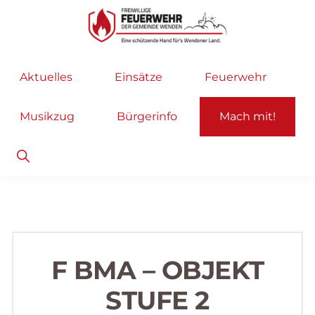
Zur
Zum
Hauptnavigation
Inhalt
springen
springen
Freiwillige
Wir
Aktuelles
Einsätze
Feuerwehr
Feuerwehr
helfen
Wenden
...
Musikzug
Bürgerinfo
Mach mit!
selbstverständlich!
Show
Search
F BMA – OBJEKT
STUFE 2