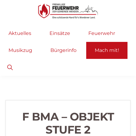
Zur
Zum
Hauptnavigation
Inhalt
springen
springen
Freiwillige
Wir
Aktuelles
Einsätze
Feuerwehr
Feuerwehr
helfen
Wenden
...
Musikzug
Bürgerinfo
Mach mit!
selbstverständlich!
Show
Search
F BMA – OBJEKT
STUFE 2