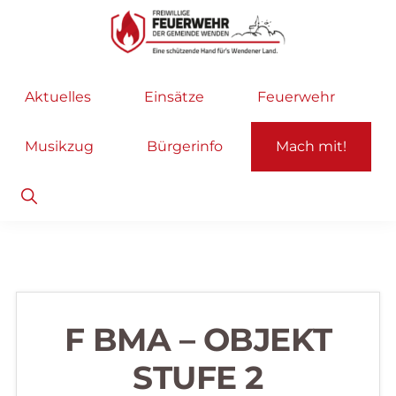
Zur
Zum
Hauptnavigation
Inhalt
springen
springen
Freiwillige
Wir
Aktuelles
Einsätze
Feuerwehr
Feuerwehr
helfen
Wenden
...
Musikzug
Bürgerinfo
Mach mit!
selbstverständlich!
Show
Search
F BMA – OBJEKT
STUFE 2