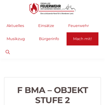
Zur
Zum
Hauptnavigation
Inhalt
springen
springen
Freiwillige
Wir
Aktuelles
Einsätze
Feuerwehr
Feuerwehr
helfen
Wenden
...
Musikzug
Bürgerinfo
Mach mit!
selbstverständlich!
Show
Search
F BMA – OBJEKT
STUFE 2